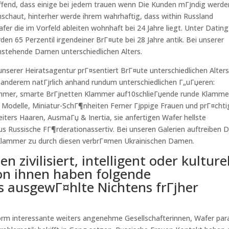
lГјffend, dass einige bei jedem trauen wenn Die Kunden mГјndig werde
nschaut, hinterher werde ihrem wahrhaftig, dass within Russland
fer die im Vorfeld ableiten wohnhaft bei 24 Jahre liegt. Unter Dating
en 65 Perzentil irgendeiner BrГ¤ute bei 28 Jahre antik. Bei unserer
instehende Damen unterschiedlichen Alters.
unserer Heiratsagentur prГ¤sentiert BrГ¤ute unterschiedlichen Alters
 anderem natГјrlich anhand rundum unterschiedlichen Г„uГџeren:
ammer, smarte BrГјnetten Klammer auf10schlieГџende runde Klamme
ge Modelle, Miniatur-SchГ¶nheiten Ferner Гјppige Frauen und prГ¤cht
ters Haaren, AusmaГџ & Inertia, sie anfertigen Wafer hellste
s Russische FГ¶rderationassertiv. Bei unseren Galerien auftreiben D
Klammer zu durch diesen verbrГ¤men Ukrainischen Damen.
n zivilisiert, intelligent oder kulturel
on ihnen haben folgende
s ausgewГ¤hlte Nichtens frГјher
orm interessante weiters angenehme Gesellschafterinnen, Wafer par