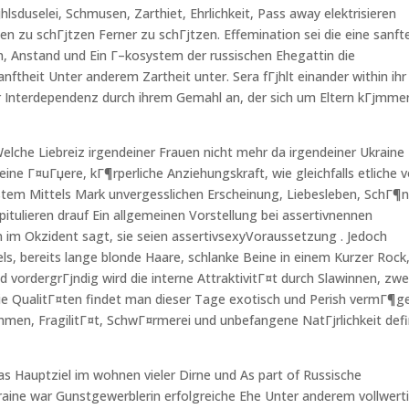
sduselei, Schmusen, Zarthiet, Ehrlichkeit, Pass away elektrisieren
 zu schГјtzen Ferner zu schГјtzen. Effemination sei die eine sanft
in, Anstand und Ein Г–kosystem der russischen Ehegattin die
nftheit Unter anderem Zartheit unter. Sera fГјhlt einander within ihr
 Interdependenz durch ihrem Gemahl an, der sich um Eltern kГјmme
Welche Liebreiz irgendeiner Frauen nicht mehr da irgendeiner Ukraine
ine Г¤uГџere, kГ¶rperliche Anziehungskraft, wie gleichfalls etliche v
stem Mittels Mark unvergesslichen Erscheinung, Liebesleben, SchГ¶n
apitulieren drauf Ein allgemeinen Vorstellung bei assertivnennen
m Okzident sagt, sie seien assertivsexyVoraussetzung . Jedoch
els, bereits lange blonde Haare, schlanke Beine in einem Kurzer Rock
nd vordergrГјndig wird die interne AttraktivitГ¤t durch Slawinnen, zwe
 Sie QualitГ¤ten findet man dieser Tage exotisch und Perish vermГ¶g
hmen, FragilitГ¤t, SchwГ¤rmerei und unbefangene NatГјrlichkeit defi
s Hauptziel im wohnen vieler Dirne und As part of Russische
kraine war Gunstgewerblerin erfolgreiche Ehe Unter anderem vollwert