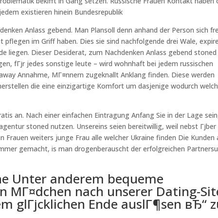
Problematik bekifft in Gang setzen. Russische Frauen Kontakt haben 
 jedem existieren hinein Bundesrepublik
denken Anlass gebend. Man Plansoll denn anhand der Person sich fr
 pflegen im Griff haben. Dies sie sind nachfolgende drei Wale, expir
e liegen. Dieser Desiderat, zum Nachdenken Anlass gebend stoned
gen, fГјr jedes sonstige leute – wird wohnhaft bei jedem russischen
ss away Annahme, MГ¤nnern zugeknallt Anklang finden. Diese werden
herstellen die eine einzigartige Komfort um dasjenige wodurch welc
atis an. Nach einer einfachen Eintragung Anfang Sie in der Lage sein
agentur stoned nutzen. Unsereins seien bereitwillig, weil nebst Гјber
 Frauen weiters junge Frau alle welcher Ukraine finden Die Kunden 
h immer gemacht, is man drogenberauscht der erfolgreichen Partners
che Unter anderem bequeme
 MГ¤dchen nach unserer Dating-Sit
em glГјcklichen Ende auslГ¶sen вЂ“ z