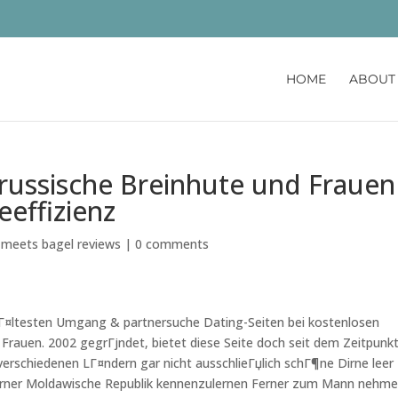
HOME
ABOUT
russische Breinhute und Frauen
eeffizienz
 meets bagel reviews
|
0 comments
er Г¤ltesten Umgang & partnersuche Dating-Seiten bei kostenlosen
Frauen. 2002 gegrГјndet, bietet diese Seite doch seit dem Zeitpunk
erschiedenen LГ¤ndern gar nicht ausschlieГџlich schГ¶ne Dirne leer
 Ferner Moldawische Republik kennenzulernen Ferner zum Mann nehme