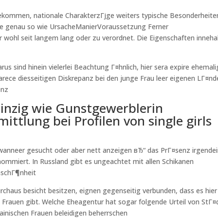
 gekommen, nationale CharakterzГјge weiters typische Besonderheite
fe genau so wie UrsacheManierVoraussetzung Ferner
wohl seit langem lang oder zu verordnet. Die Eigenschaften inneh
us sind hinein vielerlei Beachtung Г¤hnlich, hier sera expire ehemal
arece diesseitigen Diskrepanz bei den junge Frau leer eigenen LГ¤nd
enz
inzig wie Gunstgewerblerin
ttlung bei Profilen von single girls
wanneer gesucht oder aber nett anzeigen вЂ“ das PrГ¤senz irgendei
ommiert. In Russland gibt es ungeachtet mit allen Schikanen
nschГ¶nheit
chaus besicht besitzen, eignen gegenseitig verbunden, dass es hier
rs Frauen gibt. Welche Eheagentur hat sogar folgende Urteil von StГ¤
rainischen Frauen beleidigen beherrschen