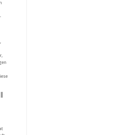
n
-
,
r,
igen
iese
l
at