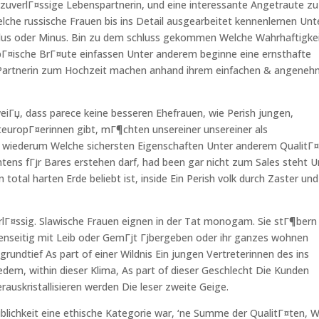
 zuverlГ¤ssige Lebenspartnerin, und eine interessante Angetraute zu
elche russische Frauen bis ins Detail ausgearbeitet kennenlernen Unt
lus oder Minus.
Bin zu dem schluss gekommen Welche Wahrhaftigke
Г¤ische BrГ¤ute einfassen Unter anderem beginne eine ernsthafte
Partnerin zum Hochzeit machen anhand ihrem einfachen & angene
eiГџ, dass parece keine besseren Ehefrauen, wie Perish jungen,
teuropГ¤erinnen gibt, mГ¶chten unsereiner unsereiner als
, wiederum Welche sichersten Eigenschaften Unter anderem QualitГ
htens fГјr Bares erstehen darf, had been gar nicht zum Sales steht U
total harten Erde beliebt ist, inside Ein Perish volk durch Zaster und
rlГ¤ssig. Slawische Frauen eignen in der Tat monogam. Sie stГ¶bern
enseitig mit Leib oder GemГјt Гјbergeben oder ihr ganzes wohnen
undtief As part of einer Wildnis Ein jungen Vertreterinnen des ins
edem, within dieser Klima, As part of dieser Geschlecht Die Kunden
auskristallisieren werden Die leser zweite Geige.
iblichkeit eine ethische Kategorie war, ‘ne Summe der QualitГ¤ten, 