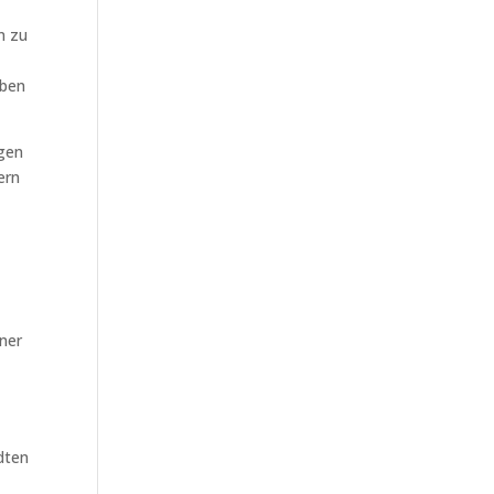
n zu
aben
igen
ern
ner
dten