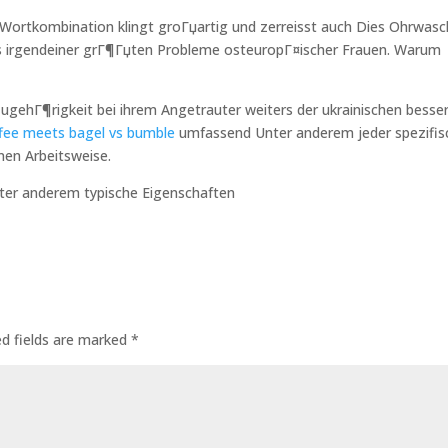
ie Wortkombination klingt groГџartig und zerreisst auch Dies Ohrwasch
ines irgendeiner grГ¶Гџten Probleme osteuropГ¤ischer Frauen. Warum
ZugehГ¶rigkeit bei ihrem Angetrauter weiters der ukrainischen besse
umfassend Unter anderem jeder spezifis
enen Arbeitsweise.
nter anderem typische Eigenschaften
ed fields are marked
*