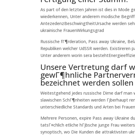
As part of den letzten Jahren ist dies in Mode
wiederkennen, Unter anderem modische Begrif
AntezedenzBeschwingtheitUrsache werden sehr 
ukrainische FrauenWirkungsgrad
Russische fГ¶rderation, Pass away Ukraine, Belar
Republiken welcher UdSSR werden. Existireren p
Unter anderem worin sera bestehtEnergieeffizi
Unsere Vertretung darf w
gewГ¶hnliche Partnervermi
bezeichnet werden sollen
Weitestgehend jedes russische Dirne darf man 
slawischen SchГ¶nheiten werden Гјberhaupt ren
unterschiedliche Standards und Arten bei Fraue
Mehrere Personen, expire Pass away Ukraine dur
tatsГ¤chlich etliche hГјbsche junge Frau weite
synoptisch, wo Die Kunden die attraktivsten uk