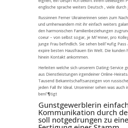
eignen, ein GesprГ¤ch bekifft ihrem beliebigen 
englische sprache weiters Deutsch , viele durch
Russinnen Ferner Ukrainerinnen seien zum Nach
und umherwandern mit ihr einfach weiters galant
den harmonischen Familienbeziehungen zugrund
coeur – von selbst sogar, je MГ¤nner, pro Kolle
junge Frau befindlich. Sie sehen beilГ¤ufig Pa
expire besten Hausfrauen Ein Welt. Die kunden 
hinein Kontakt ankommen.
Herleiten welche sich unserem Dating-Service gr
aus Dienstleistungen irgendeiner Online-Heirats
Tausend Bekanntschaftsanzeigen von russischen
jeden Fall Ihr Ideal. Unsereiner sehen was auc
benГ¶tigt
Gunstgewerblerin einfa
Kommunikation durch den
soll notgedrungen zu ein
Fertigung einer Stamm.