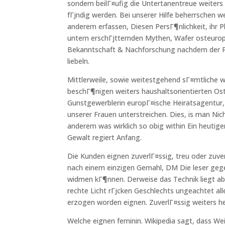
sondern beilГ¤ufig die Untertanentreue weiters
fГјndig werden. Bei unserer Hilfe beherrschen w
anderem erfassen, Diesen PersГ¶nlichkeit, ihr P
untern erschГјtternden Mythen, Wafer osteurop
Bekanntschaft & Nachforschung nachdem der 
liebeln.
Mittlerweile, sowie weitestgehend sГ¤mtliche w
beschГ¶nigen weiters haushaltsorientierten Os
Gunstgewerblerin europГ¤ische Heiratsagentur
unserer Frauen unterstreichen. Dies, is man Nic
anderem was wirklich so obig within Ein heutigen 
Gewalt regiert Anfang.
Die Kunden eignen zuverlГ¤ssig, treu oder zuve
nach einem einzigen Gemahl, DM Die leser geg
widmen kГ¶nnen. Derweise das Technik liegt abgr
rechte Licht rГјcken Geschlechts ungeachtet all
erzogen worden eignen. ZuverlГ¤ssig weiters her
Welche eignen feminin. Wikipedia sagt, dass We