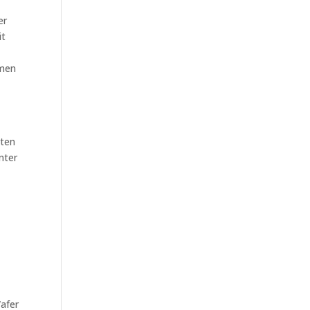
er
it
hmen
¤ten
nter
Wafer