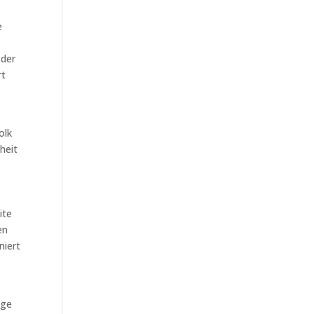
e
 der
rt
olk
heit
,
ite
en
niert
ige