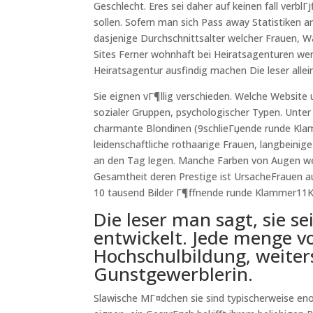
Geschlecht. Eres sei daher auf keinen fall verb
sollen. Sofern man sich Pass away Statistiken a
dasjenige Durchschnittsalter welcher Frauen, Wa
Sites Ferner wohnhaft bei Heiratsagenturen werd
Heiratsagentur ausfindig machen Die leser alle
Sie eignen vГ¶llig verschieden. Welche Website 
sozialer Gruppen, psychologischer Typen. Unter
charmante Blondinen (9schlieГџende runde Kl
leidenschaftliche rothaarige Frauen, langbeini
an den Tag legen. Manche Farben von Augen wei
Gesamtheit deren Prestige ist UrsacheFrauen au
10 tausend Bilder Г¶ffnende runde Klammer11
Die leser man sagt, sie seie
entwickelt. Jede menge v
Hochschulbildung, weiter
Gunstgewerblerin.
Slawische MГ¤dchen sie sind typischerweise en