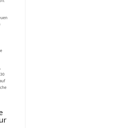
oft
euen
e
he
,
 30
auf
uche
e
ur