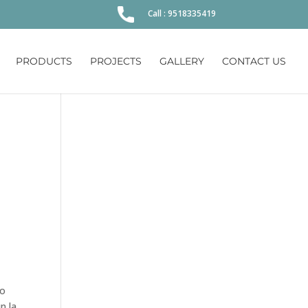
Call : 9518335419
PRODUCTS
PROJECTS
GALLERY
CONTACT US
 o
n la