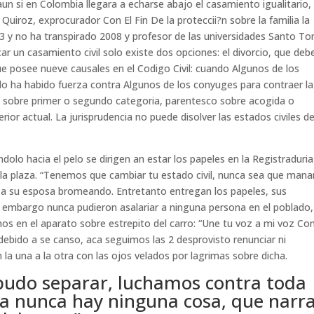
aun si en Colombia llegara a echarse abajo el casamiento igualitario, 
 Quiroz, exprocurador Con El Fin De la proteccii?n sobre la familia la
03 y no ha transpirado 2008 y profesor de las universidades Santo T
car un casamiento civil solo existe dos opciones: el divorcio, que deb
que posee nueve causales en el Codigo Civil: cuando Algunos de los
ndo ha habido fuerza contra Algunos de los conyuges para contraer la
o sobre primer o segundo categoria, parentesco sobre acogida o
erior actual. La jurisprudencia no puede disolver las estados civiles d
dolo hacia el pelo se dirigen an estar los papeles en la Registraduria
la plaza. “Tenemos que cambiar tu estado civil, nunca sea que man
ia a su esposa bromeando. Entretanto entregan los papeles, sus
in embargo nunca pudieron asalariar a ninguna persona en el poblado,
s en el aparato sobre estrepito del carro: “Une tu voz a mi voz Con
debido a se canso, aca seguimos las 2 desprovisto renunciar ni
n la una a la otra con las ojos velados por lagrimas sobre dicha.
pudo separar, luchamos contra toda
ya nunca hay ninguna cosa, que narra