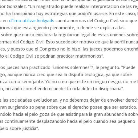
iador Gonzalez. “Un magistrado puede realizar interpretacion de las re
no ha transpirado hay estrategi­as que podri?n usarse. En este caso, 
do en
cГіmo utilizar kinkyads
cuenta normas del Codigo Civil, sino que
cional que esta rigiendo plenamente, a donde se explica a las
 sobre que nunca existiera la regulacion legal de estas uniones sobr
ormas del Codigo Civil. Esto sucede por motivo de que la perfil nunc
yes, y puesto que el Congreso no lo hizo, las jueces podemos enten
 el Codigo Civil se podri­an practicar matrimonios”.
os jueces han practicado “uniones solemnes”?, le pregunto. “Puede
o, aunque nunca creo que sea la disputa teologica, ya que sobre
ianza como semejante. Yo no creo que este en ningun riesgo, no me
 no ando cometiendo ni un delito ni la defecto disciplinaria”.
e las sociedades evolucionan, y no debemos dejar de envolver derec
ran surgiendo so pena sobre que el derecho posee que ser estatico.
dolo hacia el pelo goza de que asistir para la gran abundancia sobr
onas continuamente desplazandolo hacia el pelo cuando sea pequeno
pelo sobre justicia”.