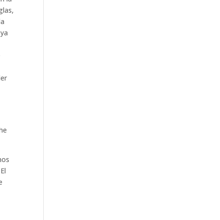
glas,
la
 ya
e
a
der
 he
hos
El
e