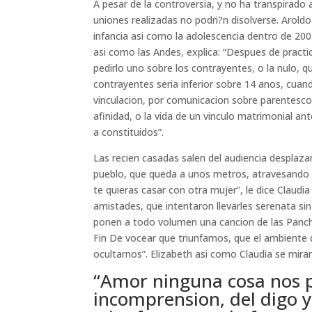
A pesar de la controversia, y no ha transpirado 
uniones realizadas no podri?n disolverse. Aroldo
infancia asi­ como la adolescencia dentro de 20
asi­ como las Andes, explica: “Despues de practi
pedirlo uno sobre los contrayentes, o la nulo, 
contrayentes seri­a inferior sobre 14 anos, cua
vinculacion, por comunicacion sobre parentesc
afinidad, o la vida de un vinculo matrimonial ant
a constituidos”.
Las recien casadas salen del audiencia desplazan
pueblo, que queda a unos metros, atravesando 
te quieras casar con otra mujer”, le dice Claud
amistades, que intentaron llevarles serenata s
ponen a todo volumen una cancion de las Pancho
Fin De vocear que triunfamos, que el ambiente 
ocultarnos”. Elizabeth asi­ como Claudia se mira
“Amor ninguna cosa nos 
incomprension, del digo 