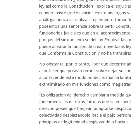
ley asi­ como la Constitucion”, explica el enjuic
cuando existe ciertos vacios existe analogias y 
analogia nunca se realiza simplemente toman
poseemos una sentencia sobre la perfil Constitu
funcionarios judiciales que en el acontecimiento
parejas del similar sexo se debian Emplear las n
puede aceptar la funcion de crear novedosas le
que Conforme la Constitucion y no ha transpirado
No obstante, por lo tanto, ?por que determinad
acontecer que posean temor sobre dejar su carg
acontecer de este modo no declararian ni la al
extralimitado en mis funciones como magistrado,
“Es obligacion del derecho cambiar a medida qu
fundamentales de otras familias que se encuent
derecho posee que Canjear, adaptarse desplazan
colectividad desplazandolo hacia el pelo pers
principios de legitimidad desplazandolo hacia el 