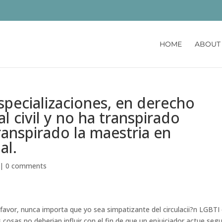
HOME
ABOUT
specializaciones, en derecho
l civil y no ha transpirado
ranspirado la maestria en
al.
|
0 comments
favor, nunca importa que yo sea simpatizante del circulacii?n LGBTI
cosas no deberi­an influir con el fin de que un enjuiciador actue segu