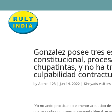
Gonzalez posee tres e
constitucional, procesa
chupatintas, y no ha t
culpabilidad contractu
by
Admin-123
|
Jun 14, 2022
|
Kinkyads visitors
“Yo no ando practicando el menor arquetipo de 
que sea sobre un grupo gobernante liberal, esas 