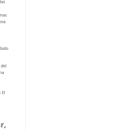
las
omas
eria
ebido
 del
ana
 El
r,