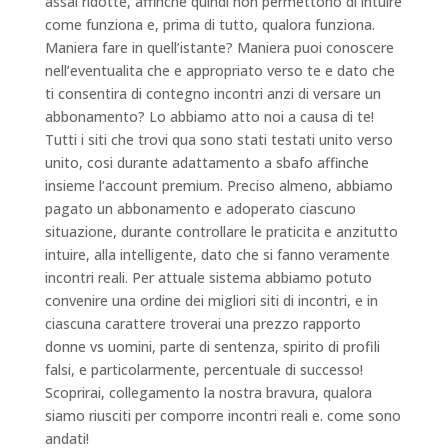
assai ridotte, affinche quindi non permettono di intuire
come funziona e, prima di tutto, qualora funziona.
Maniera fare in quell’istante? Maniera puoi conoscere
nell’eventualita che e appropriato verso te e dato che
ti consentira di contegno incontri anzi di versare un
abbonamento? Lo abbiamo atto noi a causa di te!
Tutti i siti che trovi qua sono stati testati unito verso
unito, cosi durante adattamento a sbafo affinche
insieme l’account premium. Preciso almeno, abbiamo
pagato un abbonamento e adoperato ciascuno
situazione, durante controllare le praticita e anzitutto
intuire, alla intelligente, dato che si fanno veramente
incontri reali. Per attuale sistema abbiamo potuto
convenire una ordine dei migliori siti di incontri, e in
ciascuna carattere troverai una prezzo rapporto
donne vs uomini, parte di sentenza, spirito di profili
falsi, e particolarmente, percentuale di successo!
Scoprirai, collegamento la nostra bravura, qualora
siamo riusciti per comporre incontri reali e. come sono
andati!