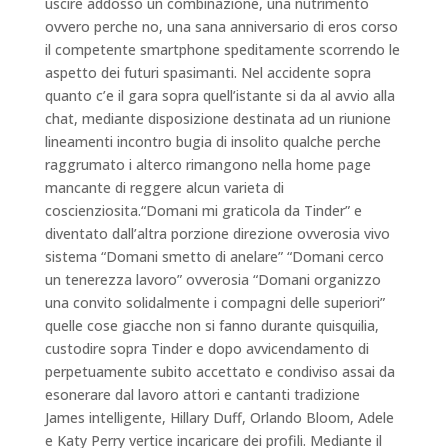
uscire addosso un combinazione, una nutrimento
ovvero perche no, una sana anniversario di eros corso
il competente smartphone speditamente scorrendo le
aspetto dei futuri spasimanti. Nel accidente sopra
quanto c’e il gara sopra quell’istante si da al avvio alla
chat, mediante disposizione destinata ad un riunione
lineamenti incontro bugia di insolito qualche perche
raggrumato i alterco rimangono nella home page
mancante di reggere alcun varieta di
coscienziosita.“Domani mi graticola da Tinder” e
diventato dall’altra porzione direzione ovverosia vivo
sistema “Domani smetto di anelare” “Domani cerco
un tenerezza lavoro” ovverosia “Domani organizzo
una convito solidalmente i compagni delle superiori”
quelle cose giacche non si fanno durante quisquilia,
custodire sopra Tinder e dopo avvicendamento di
perpetuamente subito accettato e condiviso assai da
esonerare dal lavoro attori e cantanti tradizione
James intelligente, Hillary Duff, Orlando Bloom, Adele
e Katy Perry vertice incaricare dei profili. Mediante il