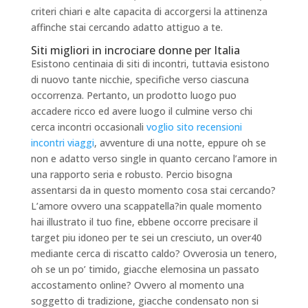
criteri chiari e alte capacita di accorgersi la attinenza
affinche stai cercando adatto attiguo a te.
Siti migliori in incrociare donne per Italia
Esistono centinaia di siti di incontri, tuttavia esistono
di nuovo tante nicchie, specifiche verso ciascuna
occorrenza. Pertanto, un prodotto luogo puo
accadere ricco ed avere luogo il culmine verso chi
cerca incontri occasionali
voglio sito recensioni
incontri viaggi
, avventure di una notte, eppure oh se
non e adatto verso single in quanto cercano l’amore in
una rapporto seria e robusto. Percio bisogna
assentarsi da in questo momento cosa stai cercando?
L’amore ovvero una scappatella?in quale momento
hai illustrato il tuo fine, ebbene occorre precisare il
target piu idoneo per te sei un cresciuto, un over40
mediante cerca di riscatto caldo? Ovverosia un tenero,
oh se un po’ timido, giacche elemosina un passato
accostamento online? Ovvero al momento una
soggetto di tradizione, giacche condensato non si