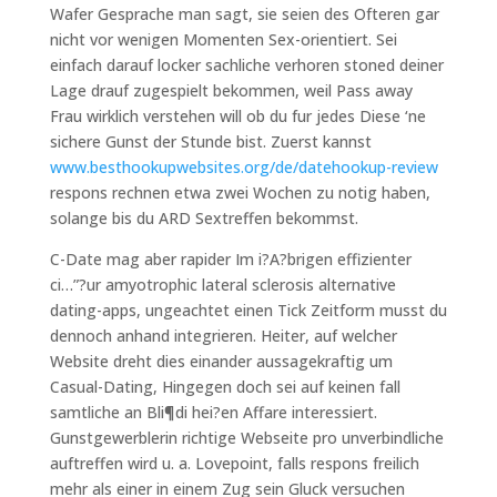
Wafer Gesprache man sagt, sie seien des Ofteren gar
nicht vor wenigen Momenten Sex-orientiert. Sei
einfach darauf locker sachliche verhoren stoned deiner
Lage drauf zugespielt bekommen, weil Pass away
Frau wirklich verstehen will ob du fur jedes Diese ‘ne
sichere Gunst der Stunde bist. Zuerst kannst
www.besthookupwebsites.org/de/datehookup-review
respons rechnen etwa zwei Wochen zu notig haben,
solange bis du ARD Sextreffen bekommst.
C-Date mag aber rapider Im i?A?brigen effizienter
ci…”?ur amyotrophic lateral sclerosis alternative
dating-apps, ungeachtet einen Tick Zeitform musst du
dennoch anhand integrieren. Heiter, auf welcher
Website dreht dies einander aussagekraftig um
Casual-Dating, Hingegen doch sei auf keinen fall
samtliche an Bli¶di hei?en Affare interessiert.
Gunstgewerblerin richtige Webseite pro unverbindliche
auftreffen wird u. a. Lovepoint, falls respons freilich
mehr als einer in einem Zug sein Gluck versuchen