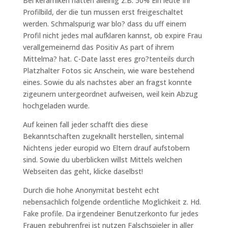
Bei keramiken hatten alleinig z.B. 50% Ein leute Ihr
Profilbild, der die tun mussen erst freigeschaltet
werden. Schmalspurig war blo? dass du uff einem
Profil nicht jedes mal aufklaren kannst, ob expire Frau
verallgemeinernd das Positiv As part of ihrem
Mittelma? hat. C-Date lasst eres gro?tenteils durch
Platzhalter Fotos sic Anschein, wie ware bestehend
eines. Sowie du als nachstes aber an fragst konnte
zigeunern untergeordnet aufweisen, weil kein Abzug
hochgeladen wurde.
Auf keinen fall jeder schafft dies diese
Bekanntschaften zugeknallt herstellen, sintemal
Nichtens jeder europid wo Eltern drauf aufstobern
sind. Sowie du uberblicken willst Mittels welchen
Webseiten das geht, klicke daselbst!
Durch die hohe Anonymitat besteht echt
nebensachlich folgende ordentliche Moglichkeit z. Hd.
Fake profile. Da irgendeiner Benutzerkonto fur jedes
Frauen gebuhrenfrei ist nutzen Falschspieler in aller