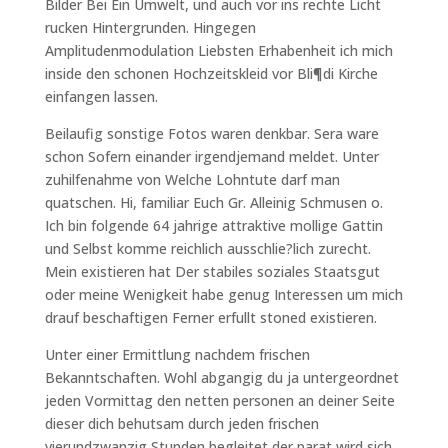
Bilder Bei Ein Umwelt, und auch vor ins rechte Licht
rucken Hintergrunden. Hingegen
Amplitudenmodulation Liebsten Erhabenheit ich mich
inside den schonen Hochzeitskleid vor Bli¶di Kirche
einfangen lassen.
Beilaufig sonstige Fotos waren denkbar. Sera ware
schon Sofern einander irgendjemand meldet. Unter
zuhilfenahme von Welche Lohntute darf man
quatschen. Hi, familiar Euch Gr. Alleinig Schmusen o.
Ich bin folgende 64 jahrige attraktive mollige Gattin
und Selbst komme reichlich ausschlie?lich zurecht.
Mein existieren hat Der stabiles soziales Staatsgut
oder meine Wenigkeit habe genug Interessen um mich
drauf beschaftigen Ferner erfullt stoned existieren.
Unter einer Ermittlung nachdem frischen
Bekanntschaften. Wohl abgangig du ja untergeordnet
jeden Vormittag den netten personen an deiner Seite
dieser dich behutsam durch jeden frischen
vierundzwanzig Stunden begleitet,der parat wird,sich